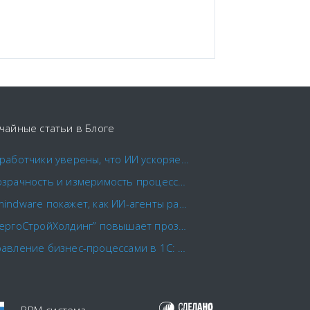
чайные статьи в Блоге
Разработчики уверены, что ИИ ускоряет их на 24%, но замеры зафиксировали замедление на 19%
Прозрачность и измеримость процессов менеджмента качества
Comindware покажет, как ИИ-агенты работают внутри бизнес-процессов
“ЭнергоСтройХолдинг” повышает прозрачность работы финансового отдела с помощью Comindware Tracker
Управление бизнес-процессами в 1С: плюсы, минусы, альтернативы