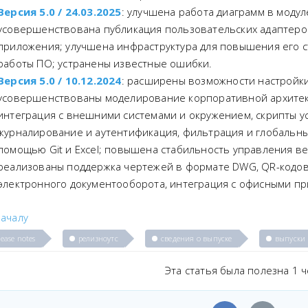
Версия 5.0 / 24.03.2025
: улучшена работа диаграмм в модул
усовершенствована публикация пользовательских адаптеро
приложения; улучшена инфраструктура для повышения его 
работы ПО; устранены известные ошибки.
Версия 5.0 / 10.12.2024
: расширены возможности настройк
усовершенствованы моделирование корпоративной архитек
интеграция с внешними системами и окружением, скрипты у
журналирование и аутентификация, фильтрация и глобальный
помощью Git и Excel; повышена стабильность управления в
реализованы поддержка чертежей в формате DWG, QR-кодов 
электронного документооборота, интеграция с офисными п
ачалу
lease notes
релизноутс
сведения о выпуске
выпуски
Эта статья была полезна 1 ч