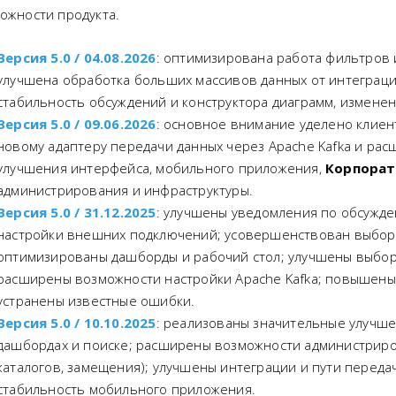
ожности продукта.
Версия 5.0 / 04.08.2026
: оптимизирована работа фильтров 
улучшена обработка больших массивов данных от интеграц
стабильность обсуждений и конструктора диаграмм, измене
Версия 5.0 / 09.06.2026
: основное внимание уделено клиент
новому адаптеру передачи данных через Apache Kafka и ра
улучшения интерфейса, мобильного приложения,
Корпорат
администрирования и инфраструктуры.
Версия 5.0 / 31.12.2025
: улучшены уведомления по обсужд
настройки внешних подключений; усовершенствован выбор
оптимизированы дашборды и рабочий стол; улучшены выбор
расширены возможности настройки Apache Kafka; повышены
устранены известные ошибки.
Версия 5.0 / 10.10.2025
: реализованы значительные улучш
дашбордах и поиске; расширены возможности администриро
каталогов, замещения); улучшены интеграции и пути переда
стабильность мобильного приложения.