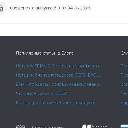
Сведения о выпуске 5.0 от 04.08.2026
Популярные статьи в Блоге
Слу
Нотация BPMN 2.0: ключевые элементы и описание
Нотации бизнес-процессов IDEF0. EPC. BPMN.
BPMN-процессы: основы моделирования и примеры бизнес-процессов
Что такое CapEx и OpEx?
Как построить схему бизнес-процесса