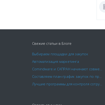
Свежие статьи в Блоге
Выбираем площадки для закупок
Автоматизация маркетинга
Comindware и САПРАН начинают совместное внедрение российских CX-решений
Составляем план-график закупок по правилам
Лучшие программы для контроля сотрудников в 2022 году