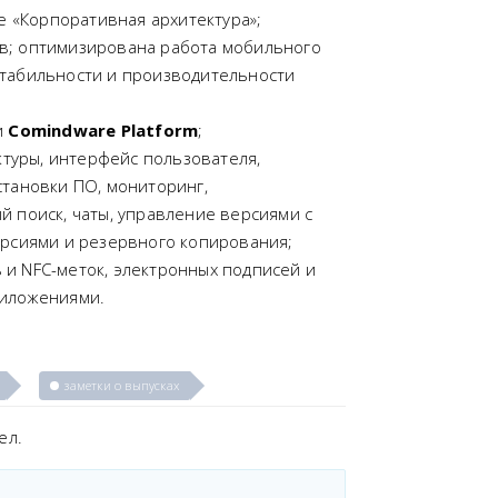
е «Корпоративная архитектура»;
в; оптимизирована работа мобильного
стабильности и производительности
и
Comindware Platform
;
туры, интерфейс пользователя,
становки ПО, мониторинг,
 поиск, чаты, управление версиями с
ерсиями и резервного копирования;
и NFC-меток, электронных подписей и
риложениями.
заметки о выпусках
ел.