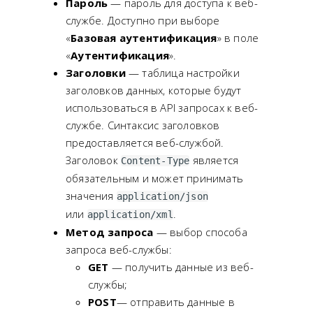
Пароль
— пароль для доступа к веб-
службе. Доступно при выборе
«
Базовая аутентификация
» в поле
«
Аутентификация
».
Заголовки
— таблица настройки
заголовков данных, которые будут
использоваться в API запросах к веб-
службе. Синтаксис заголовков
предоставляется веб-службой.
Заголовок
является
Content-Type
обязательным и может принимать
значения
application/json
или
.
application/xml
Метод запроса
— выбор способа
запроса веб-службы:
GET
— получить данные из веб-
службы;
POST
— отправить данные в