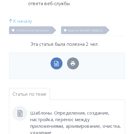
ответа веб-службы.
К началу
глобальные функции
задача-вызов сервиса
Эта статья была полезна 2 чел.
Статьи по теме
Шаблоны. Определения, создание,
настройка, перенос между
приложениями, архивирование, очистка,
удаление