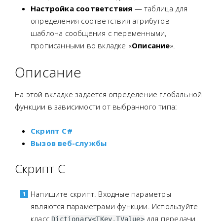
Настройка соответствия
— таблица для
определения соответствия атрибутов
шаблона сообщения с переменными,
прописанными во вкладке «
Описание
».
Описание
На этой вкладке задаётся определение глобальной
функции в зависимости от выбранного типа:
Скрипт C#
Вызов веб-службы
Скрипт C
Напишите скрипт. Входные параметры
являются параметрами функции. Используйте
класс
для передачи
Dictionary<TKey,TValue>