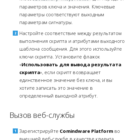
параметров ключа и значения. Ключевые
параметры соответствуют выходным
параметрам сигнатуры.
Настройте соответствие между результатом
выполнения скрипта и атрибутами выходного
шаблона сообщения. Для этого используйте
ключи скрипта. Установите флажок
«
Использовать для вывода результата
скрипта
», если скрипт возвращает
единственное значение без ключа, и вы
хотите записать это значение в
определенный выходной атрибут.
Вызов веб-службы
Зарегистрируйте
Comindware Platform
во
внешней веб-службе в качестве клиента.