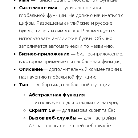
Системное имя
— уникальное имя
глобальной функции. Не должно начинаться с
цифры. Разрешены английские и русские
буквы, цифры и символ «_». Рекомендуется
использовать английские буквы. Обычно
заполняется автоматически по названию.
Бизнес-приложение
— бизнес-приложение,
в котором применяется глобальная функция;
Описание
— дополнительный комментарий к
назначению глобальной функции;
Тип
— выбор вида глобальной функции:
Абстрактная функция
— используется для отладки сигнатуры;
Скрипт C#
— для вызова скрипта C#;
Вызов веб-службы
— для настройки
API запросов к внешней веб-службе.