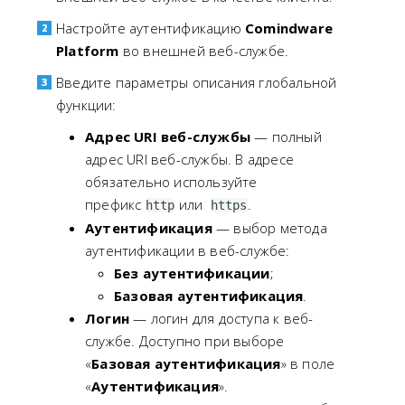
Настройте аутентификацию
Comindware
Platform
во внешней веб-службе.
Введите параметры описания глобальной
функции:
Адрес URI веб-службы
— полный
адрес URI веб-службы. В адресе
обязательно используйте
префикс
или
.
http
https
Аутентификация
— выбор метода
аутентификации в веб-службе:
Без аутентификации
;
Базовая аутентификация
.
Логин
— логин для доступа к веб-
службе. Доступно при выборе
«
Базовая аутентификация
» в поле
«
Аутентификация
».