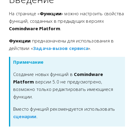
На странице «
Функции
» можно настроить свойства
функций, созданных в предыдущих версиях
Comindware Platform
.
Функции
предназначены для использования в
действии «
Задача-вызов сервиса
».
Примечание
Создание новых функций в
Comindware
Platform
версии 5.0 не предусмотрено,
возможно только редактировать имеющиеся
функции.
Вместо функций рекомендуется использовать
сценарии
.