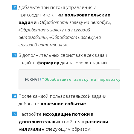
# записываем значение на русском
Добавьте три потока управления и
?names
l10n
:
data
?value
.
присоедините к ним
пользовательские
# переходим к следующей итерации по ?nam
задачи
«Обработать заявку на автобус»
,
}
«Обработать заявку на легковой
автомобиль»
,
«Обработать заявку на
грузовой автомобиль»
.
В дополнительных свойствах всех задач
задайте
формулу
для заголовка задачи:
FORMAT
(
"Обработайте заявку на перевозку: {0}
После каждой пользовательской задачи
добавьте
конечное событие
.
Настройте
исходящие потоки
в
дополнительных
свойствах
развилки
«или/или»
следующим образом: