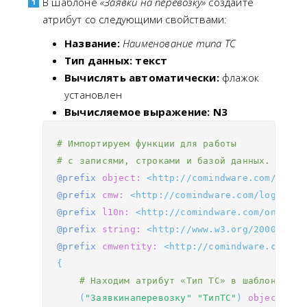
В шаблоне
«Заявки на перевозку»
создайте
атрибут со следующими свойствами:
Название:
Наименование типа ТС
Тип данных: текст
Вычислять автоматически:
флажок
установлен
Вычисляемое выражение: N3
# Импортируем функции для работы
# с записями, строками и базой данных.
@prefix
object:
<http://comindware.com/ontol
@prefix
cmw:
<http://comindware.com/logics#>
@prefix
l10n:
<http://comindware.com/ontolog
@prefix
string:
<http://www.w3.org/2000/10/s
@prefix
cmwentity:
<http://comindware.com/on
{
# Находим атрибут «Тип ТС» в шаблоне «За
(
"Заявкинаперевозку"
"ТипТС"
)
object
:
fin