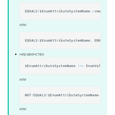
EQUALS
(
$
EnumAttributeSystemName
->
cmw
.
varia
или
EQUALS
(
$
EnumAttributeSystemName
,
ENUMVALUE
неравенство
$
EnumAttributeSystemName
!==
EnumValueSyst
или
NOT
(
EQUALS
(
$
EnumAttributeSystemName
->
cmw
.
v
или