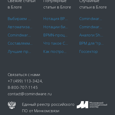
Свежие статьи
Популярные
Случайные
в Блоге
статьи в Блоге
статьи в Блоге
Выбираем площадки для закупок
Нотация BPMN 2.0: ключевые элементы и описание
Comindware Project — новое решение для управления проектами
Автоматизация маркетинга
Нотации бизнес-процессов IDEF0. EPC. BPMN.
Comindware стал участником программы «Сделано в Москве»
Comindware и САПРАН начинают совместное внедрение российских CX-решений
BPMN-процессы: основы моделирования и примеры бизнес-процессов
Аналоги SharePoint для автоматизации бизнес-процессов
Составляем план-график закупок по правилам
Что такое CapEx и OpEx?
BPM для “гражданских”: что такое настоящий Low-code
Лучшие программы для контроля сотрудников в 2022 году
Как построить схему бизнес-процесса
Госсектор
Связаться с нами
+7 (499) 113-3424
,
8-800-707-1145
contact@comindware.ru
Единый реестр российского
ПО
от Минкомсвязи