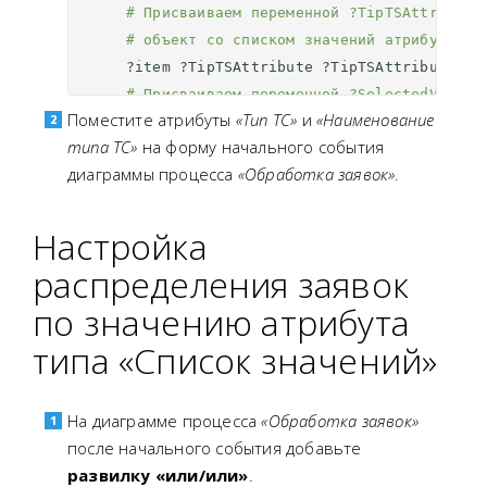
# Присваиваем переменной ?TipTSAttribute
# объект со списком значений атрибута «Т
?item
?TipTSAttribute
?TipTSAttributeVal
# Присваиваем переменной ?SelectedValue 
Поместите атрибуты
«Тип ТС»
и
«Наименование
# объект с выбранным значением атрибута.
типа ТС»
на форму начального события
?TipTSAttributeValues
cmw
:
variantName
?S
диаграммы процесса
«Обработка заявок»
.
# Присваиваем переменной ?names массив о
# с заполненными названиями значения атр
?SelectedValue
l10n
:
text
?names
.
Настройка
# Начинаем цикл по ?names
распределения заявок
# Присваиваем переменной ?langCodeSt
по значению атрибута
# названия значения атрибута на теку
?names
l10n
:
lang
?langCode
.
типа «Список значений»
(
"{0}"
?langCode
)
string
:
format
?lan
# Сравниваем код языка для значения 
На диаграмме процесса
«Обработка заявок»
# "ru" — код русского языка, "en" — 
после начального события добавьте
?langCodeStr
cmwentity
:
contains
"ru"
развилку «или/или»
.
# Если предыдущее предложение во