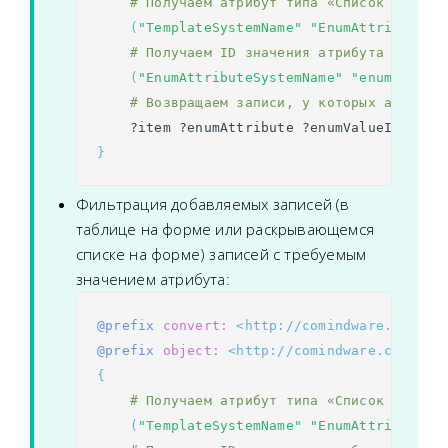
# Получаем атрибут типа «Список значен
(
"TemplateSystemName"
"EnumAttributeSy
# Получаем ID значения атрибута по сис
(
"EnumAttributeSystemName"
"enumValueS
# Возвращаем записи, у которых атрибут
?item
?enumAttribute
?enumValueId
.
}
Фильтрация добавляемых записей (в
таблице на форме или раскрывающемся
списке на форме) записей с требуемым
значением атрибута:
@prefix
convert:
<http://comindware.com/lo
@prefix
object:
<http://comindware.com/ont
{
# Получаем атрибут типа «Список значен
(
"TemplateSystemName"
"EnumAttributeSy