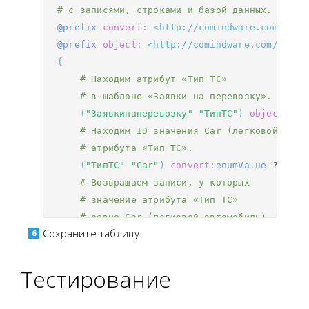
# с записями, строками и базой данных.
@prefix
convert:
<http://comindware.com/logi
@prefix
object:
<http://comindware.com/ontol
{
# Находим атрибут «Тип ТС»
# в шаблоне «Заявки на перевозку».
(
"Заявкинаперевозку"
"ТипТС"
)
object
:
fin
# Находим ID значения Car (легковой авто
# атрибута «Тип ТС».
(
"ТипТС"
"Car"
)
convert
:
enumValue
?enumI
# Возвращаем записи, у которых 
# значение атрибута «Тип ТС»
# равно Car (легковой автомобиль).
Сохраните таблицу.
?item
?TipTSAttribute
?enumIdCar
.
}
Тестирование