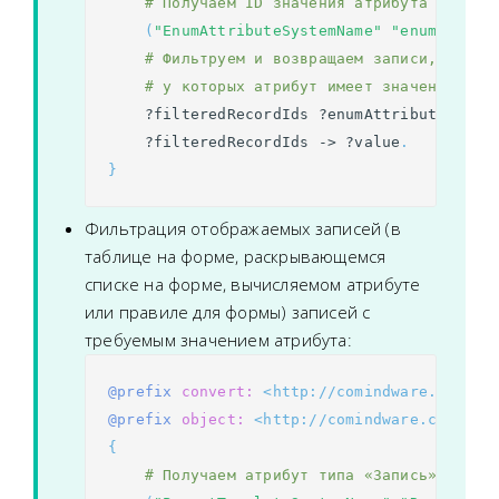
# Получаем ID значения атрибута по сис
(
"EnumAttributeSystemName"
"enumValueS
# Фильтруем и возвращаем записи, 
# у которых атрибут имеет значение "en
?filteredRecordIds
?enumAttribute
?enu
?filteredRecordIds
->
?value
.
}
Фильтрация отображаемых записей (в
таблице на форме, раскрывающемся
списке на форме, вычисляемом атрибуте
или правиле для формы) записей с
требуемым значением атрибута:
@prefix
convert:
<http://comindware.com/lo
@prefix
object:
<http://comindware.com/ont
{
# Получаем атрибут типа «Запись» из ша