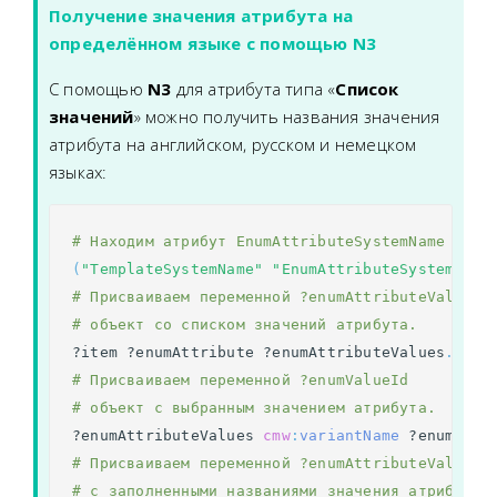
Получение значения атрибута на
определённом языке с помощью N3
С помощью
N3
для атрибута типа «
Список
значений
» можно получить названия значения
атрибута на английском, русском и немецком
языках:
# Находим атрибут EnumAttributeSystemName в ша
(
"TemplateSystemName"
"EnumAttributeSystemName
# Присваиваем переменной ?enumAttributeValues
# объект со списком значений атрибута.
?item
?enumAttribute
?enumAttributeValues
.
# Присваиваем переменной ?enumValueId
# объект с выбранным значением атрибута.
?enumAttributeValues
cmw
:
variantName
?enumValu
# Присваиваем переменной ?enumAttributeValues 
# с заполненными названиями значения атрибута 