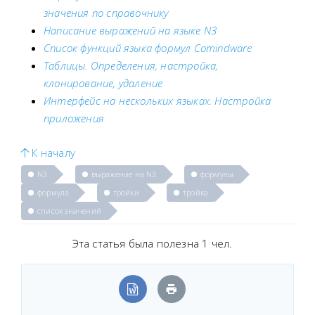
значения по справочнику
Написание выражений на языке N3
Список функций языка формул Comindware
Таблицы. Определения, настройка,
клонирование, удаление
Интерфейс на нескольких языках. Настройка
приложения
К началу
N3
выражение на N3
формулы
формула
тройки
тройка
список значений
Эта статья была полезна 1 чел.