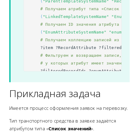
(
"ParentTemplateSystemName"
"RecordAtt
# Получаем атрибут типа «Список значен
(
"LinkedTemplateSystemName"
"EnumAttri
# Получаем ID значения атрибута по сис
(
"EnumAttributeSystemName"
"enumValueS
# Получаем коллекцию записей из атрибу
?item
?RecordAttribute
?filteredRecord
# Фильтруем и возвращаем записи,
# у которых атрибут имеет значение "en
?filteredRecordIds
?enumAttribute
?enu
?filteredRecordIds
->
?value
.
}
Прикладная задача
Имеется процесс оформления заявок на перевозку.
Тип транспортного средства в заявке задаётся
атрибутом типа «
Список значений
».