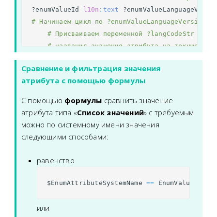
?enumValueId
l10n
:
text
?enumValueLanguageVersi
# Начинаем цикл по ?enumValueLanguageVersions
# Присваиваем переменной ?langCodeStr код 
# названия значения атрибута на текущей ит
?enumValueLanguageVersions
l10n
:
lang
?lang
Сравнение и фильтрация значения
(
"{0}"
?langCode
)
string
:
format
?langCodeS
атрибута с помощью формулы
# Сравниваем код языка для значения атрибу
# "ru" — код русского языка, "en" — англий
С помощью
формулы
сравнить значение
?langCodeStr
cmwentity
:
contains
"ru"
.
атрибута типа «
Список значений
» с требуемым
# Если предыдущее предложение возвраща
можно по системному имени значения
# записываем значение на русском языке
следующими способами:
?names
l10n
:
data
?value
.
# переходим к следующей итерации по ?enumValue
равенство
$
EnumAttributeSystemName
==
EnumValueSyste
или