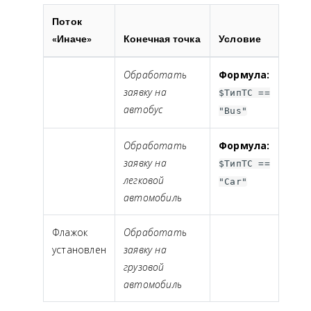
Поток
«Иначе»
Конечная точка
Условие
Обработать
Формула:
заявку на
$ТипТС ==
автобус
"Bus"
Обработать
Формула:
заявку на
$ТипТС ==
легковой
"Car"
автомобиль
Флажок
Обработать
установлен
заявку на
грузовой
автомобиль