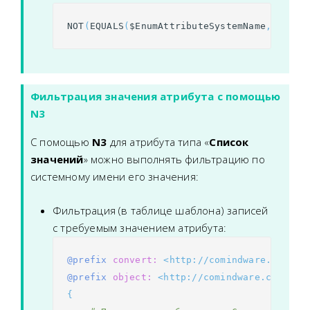
NOT
(
EQUALS
(
$
EnumAttributeSystemName
,
ENUMV
Фильтрация значения атрибута с помощью
N3
С помощью
N3
для атрибута типа «
Список
значений
» можно выполнять фильтрацию по
системному имени его значения:
Фильтрация (в таблице шаблона) записей
с требуемым значением атрибута:
@prefix
convert:
<http://comindware.com/lo
@prefix
object:
<http://comindware.com/ont
{