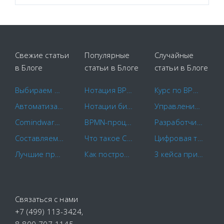
Свежие статьи
Популярные
Случайные
в Блоге
статьи в Блоге
статьи в Блоге
Выбираем площадки для закупок
Нотация BPMN 2.0: ключевые элементы и описание
Курс по BPM для эффективного управления процессами
Автоматизация маркетинга
Нотации бизнес-процессов IDEF0. EPC. BPMN.
Управление закупками: оптимизируем бизнес-процессы
Comindware и САПРАН начинают совместное внедрение российских CX-решений
BPMN-процессы: основы моделирования и примеры бизнес-процессов
Разработчики Comindware поделились опытом внедрения БД Apache Ignite в BPM-платформу Comindware
Составляем план-график закупок по правилам
Что такое CapEx и OpEx?
Цифровая трансформация в менеджменте качества
Лучшие программы для контроля сотрудников в 2022 году
Как построить схему бизнес-процесса
3 кейса применения low-code платформы от бизнес-аналитиков
Связаться с нами
+7 (499) 113-3424
,