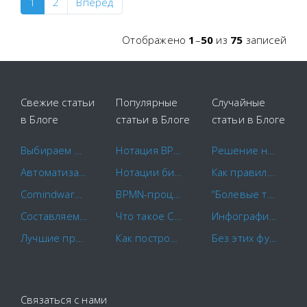
1
2
Вперед
Отображено
1
–
50
из
75
записей
Свежие статьи
Популярные
Случайные
в Блоге
статьи в Блоге
статьи в Блоге
Выбираем площадки для закупок
Нотация BPMN 2.0: ключевые элементы и описание
Решение на базе продукта Comindware вошло в тройку победителей конкурса «Проект года»
Автоматизация маркетинга
Нотации бизнес-процессов IDEF0. EPC. BPMN.
Как правильно использовать реинжиниринг бизнес-процессов
Comindware и САПРАН начинают совместное внедрение российских CX-решений
BPMN-процессы: основы моделирования и примеры бизнес-процессов
“Болевые точки” классических BPMS и решения
Составляем план-график закупок по правилам
Что такое CapEx и OpEx?
Инфографика: Цифровая трансформация бизнеса в условиях неопределенности. Тренды 2022 и прогнозы на 2023
Лучшие программы для контроля сотрудников в 2022 году
Как построить схему бизнес-процесса
Без этих функциональных возможностей ваша СЭД будет полностью бесполезной
Связаться с нами