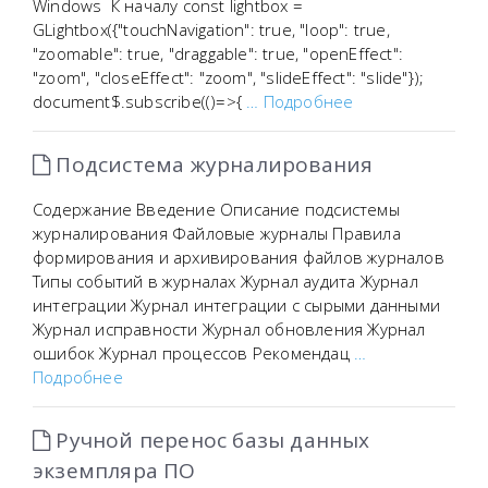
Windows ‌ К началу const lightbox =
GLightbox({"touchNavigation": true, "loop": true,
"zoomable": true, "draggable": true, "openEffect":
"zoom", "closeEffect": "zoom", "slideEffect": "slide"});
document$.subscribe(()=>{
… Подробнее
Подсистема журналирования
Содержание Введение Описание подсистемы
журналирования Файловые журналы Правила
формирования и архивирования файлов журналов
Типы событий в журналах Журнал аудита Журнал
интеграции Журнал интеграции с сырыми данными
Журнал исправности Журнал обновления Журнал
ошибок Журнал процессов Рекомендац
…
Подробнее
Ручной перенос базы данных
экземпляра ПО