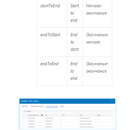
startToEnd
Start
Начало-
to
окончание
end
endToStart
End
Окончание-
to
начало
start
endToEnd
End
Окончание-
to
окончание
end