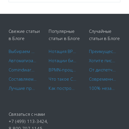
Свежие статьи
Популярные
Случайные
в Блоге
статьи в Блоге
статьи в Блоге
Выбираем площадки для закупок
Нотация BPMN 2.0: ключевые элементы и описание
Преимущества и недостатки электронного документооборота
Автоматизация маркетинга
Нотации бизнес-процессов IDEF0. EPC. BPMN.
Хотите писать у нас?
Comindware и САПРАН начинают совместное внедрение российских CX-решений
BPMN-процессы: основы моделирования и примеры бизнес-процессов
От диспетчеризации к управлению: выгоду от интеграции BMS и CAFM разберём на практике
Составляем план-график закупок по правилам
Что такое CapEx и OpEx?
Современный подход к разработке бизнес-приложений
Лучшие программы для контроля сотрудников в 2022 году
Как построить схему бизнес-процесса
100% независимость от импортного ПО с Comindware
Связаться с нами
+7 (499) 113-3424
,
8-800-707-1145