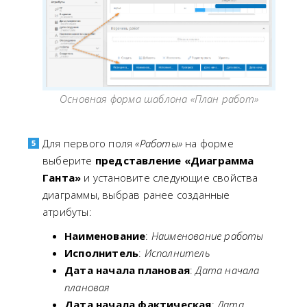
Основная форма шаблона «План работ»
Для первого поля
«Работы»
на форме
выберите
представление «Диаграмма
Ганта»
и установите следующие свойства
диаграммы, выбрав ранее созданные
атрибуты:
Наименование
:
Наименование работы
Исполнитель
:
Исполнитель
Дата начала плановая
:
Дата начала
плановая
Дата начала фактическая
:
Дата