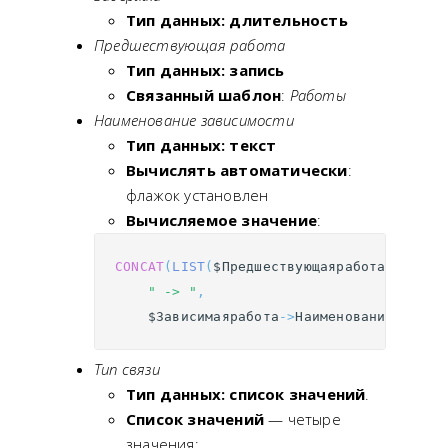
Тип данных: длительность
Предшествующая работа
Тип данных: запись
Связанный шаблон
:
Работы
Наименование зависимости
Тип данных: текст
Вычислять автоматически
:
флажок установлен
Вычисляемое значение
:
CONCAT
(
LIST
(
$Предшествующаяработа
->
Наиме
" -> "
,
$Зависимаяработа
->
Наименованиеработы
Тип связи
Тип данных: список значений
.
Список значений
— четыре
значения: