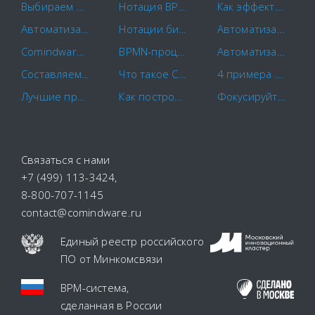
Выбираем площадки для закупок
Нотация BPMN 2.0: ключевые элементы и описание
Как эффективно управлять расходами с Facility management?
Автоматизация маркетинга
Нотации бизнес-процессов IDEF0. EPC. BPMN.
Автоматизация делопроизводства – СЭД или BPMS
Comindware и САПРАН начинают совместное внедрение российских CX-решений
BPMN-процессы: основы моделирования и примеры бизнес-процессов
Автоматизация электронного документооборота в контексте оптимизации бизнес-процессов
Составляем план-график закупок по правилам
Что такое CapEx и OpEx?
4 примера удачного использования RPA-системы
Лучшие программы для контроля сотрудников в 2022 году
Как построить схему бизнес-процесса
Фокусируйте ваши усилия c помощью автоматизации рабочих процессов
Связаться с нами
+7 (499) 113-3424
,
8-800-707-1145
contact@comindware.ru
Единый реестр российского
ПО
от Минкомсвязи
BPM-система
,
сделанная в России