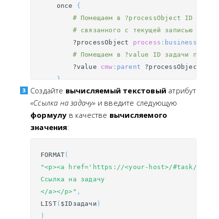
once
{
# Помещаем в ?processObject ID объек
# связанного с текущей записью ?item
?processObject
process
:
businessObjec
# Помещаем в ?value ID задачи процес
?value
cmw
:
parent
?processObject
.
}
Создайте
вычисляемый текстовый
атрибут
}
«Ссылка на задачу»
и введите следующую
формулу
в качестве
вычисляемого
значения
:
FORMAT
(
"<p><a href='https://<your-host>/#task/{0}'>
Ссылка на задачу
</a></p>"
,
LIST
(
$
IDзадачи
)
)