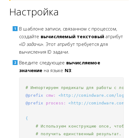
Настройка
В шаблоне записи, связанном с процессом,
создайте
вычисляемый текстовый
атрибут
«ID задачи»
. Этот атрибут требуется для
вычисления ID задачи.
Введите следующее
вычисляемое
значение
на языке
N3
:
# Импортируем предикаты для работы с логикой
@prefix
cmw:
<http://comindware.com/logics#>
@prefix
process:
<http://comindware.com/onto
{
# Используем конструкцию once, чтобы
# получить единственный результат.