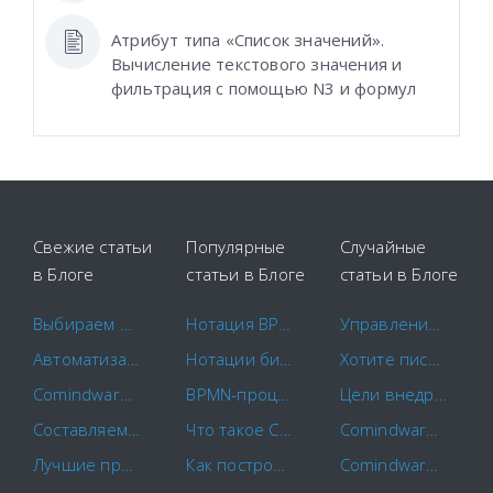
Атрибут типа «Список значений».
Вычисление текстового значения и
фильтрация с помощью N3 и формул
Свежие статьи
Популярные
Случайные
в Блоге
статьи в Блоге
статьи в Блоге
Выбираем площадки для закупок
Нотация BPMN 2.0: ключевые элементы и описание
Управление изменениями 101: Внедрение программного обеспечения для управления проектами
Автоматизация маркетинга
Нотации бизнес-процессов IDEF0. EPC. BPMN.
Хотите писать у нас?
Comindware и САПРАН начинают совместное внедрение российских CX-решений
BPMN-процессы: основы моделирования и примеры бизнес-процессов
Цели внедрения BPM
Составляем план-график закупок по правилам
Что такое CapEx и OpEx?
Comindware стал участником Московского инновационного кластера
Лучшие программы для контроля сотрудников в 2022 году
Как построить схему бизнес-процесса
Comindware вновь в лидирующих поставщиках SRM-систем