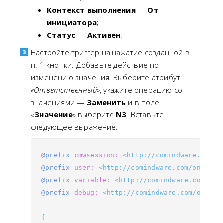
Контекст выполнения
—
От
инициатора
;
Статус
—
Активен
.
Настройте триггер на нажатие созданной в
п. 1 кнопки. Добавьте действие по
изменению значения. Выберите атрибут
«Ответственный»
, укажите операцию со
значениями —
Заменить
и в поле
«
Значение
» выберите
N3
. Вставьте
следующее выражение:
@prefix
cmwsession:
<http://comindware.com/o
@prefix
user:
<http://comindware.com/ontolog
@prefix
variable:
<http://comindware.com/ont
@prefix
debug:
<http://comindware.com/ontolo
{