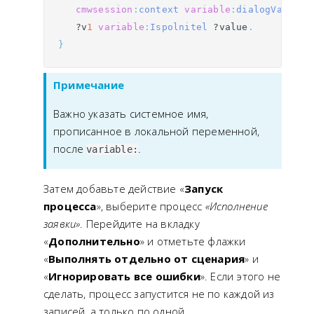
cmwsession
:
context
variable
:
dialogVariabl
?v
1
variable
:
Ispolnitel
?value
.
}
Примечание
Важно указать системное имя,
прописанное в локальной переменной,
после
.
variable:
Затем добавьте действие «
Запуск
процесса
», выберите процесс
«Исполнение
заявки»
. Перейдите на вкладку
«
Дополнительно
» и отметьте флажки
«
Выполнять отдельно от сценария
» и
«
Игнорировать все ошибки
». Если этого не
сделать, процесс запустится не по каждой из
записей, а только по одной.