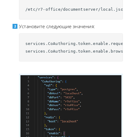
/etc/r7-office/documentserver/local.json
Установите следующие значения:
services.CoAuthoring.token.enable.request.in
services.CoAuthoring.token.enable.browser: *