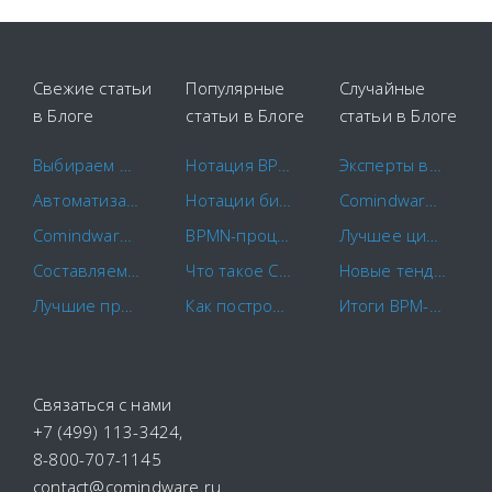
Свежие статьи
Популярные
Случайные
в Блоге
статьи в Блоге
статьи в Блоге
Выбираем площадки для закупок
Нотация BPMN 2.0: ключевые элементы и описание
Эксперты внесли ITSM-решение на Comindware Platform в рейтинг лучших
Автоматизация маркетинга
Нотации бизнес-процессов IDEF0. EPC. BPMN.
Comindware поделилась на РИФ+КИБ 2014 своим опытом по UX
Comindware и САПРАН начинают совместное внедрение российских CX-решений
BPMN-процессы: основы моделирования и примеры бизнес-процессов
Лучшее цифровое решение в транспорте и логистике. Проект клиента Comindware на ComNews Awards
Составляем план-график закупок по правилам
Что такое CapEx и OpEx?
Новые тенденции в BPM в эпоху цифровой трансформации
Лучшие программы для контроля сотрудников в 2022 году
Как построить схему бизнес-процесса
Итоги BPM-Проект года 2024: кейс клиента Comindware стал лауреатом
Связаться с нами
+7 (499) 113-3424
,
8-800-707-1145
contact@comindware.ru