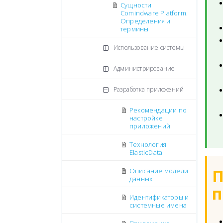
Сущности
Comindware Platform.
Определения и
термины
Использование системы
Администрирование
Разработка приложений
Рекомендации по
настройке
приложений
Технология
ElasticData
П
Описание модели
данных
п
Идентификаторы и
системные имена