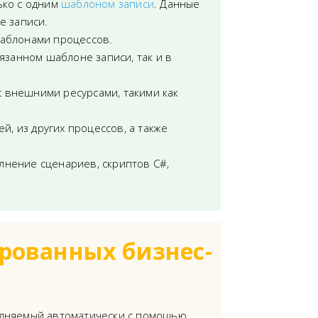
ько с одним
шаблоном записи
. Данные
е записи.
шаблонами процессов.
язанном шаблоне записи, так и в
 с внешними ресурсами, такими как
й, из других процессов, а также
нение сценариев, скриптов C#,
рованных бизнес-
олняемый автоматически с помощью