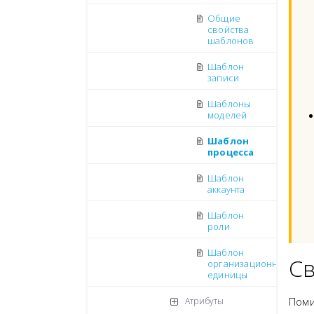
Общие
свойства
шаблонов
Шаблон
записи
Шаблоны
моделей
Шаблон
процесса
Шаблон
аккаунта
Шаблон
роли
Шаблон
Св
организационной
единицы
Пом
Атрибуты