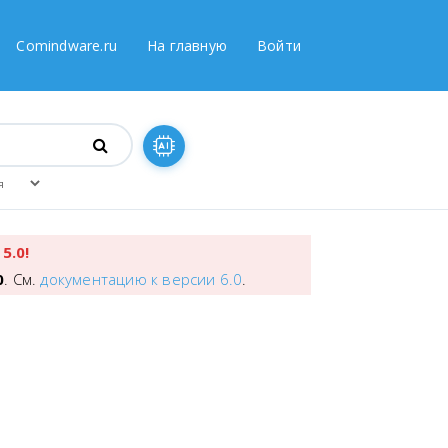
Comindware.ru
На главную
Войти
5.0!
0
. См.
документацию к версии 6.0
.