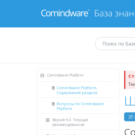
Comindware Platform
Ст
Те
Comindware Platform.
Содержание раздела
Ш
Вопросы по Comindware
Platform
Версия 6.0. Текущая
рекомендованная
С