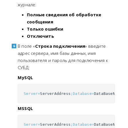
журнале:
Полные сведения об обработке
сообщения
Только ошибки
Отключить
В поле «
Строка подключения
» введите
адрес сервера, имя базы данных, имя
пользователя и пароль для подключения к
СУБД:
MySQL
Server
=
ServerAddress
;
Database
=
DataBaseName
;
U
MSSQL
Server
=
ServerAddress
;
Database
=
DataBaseName
;
U