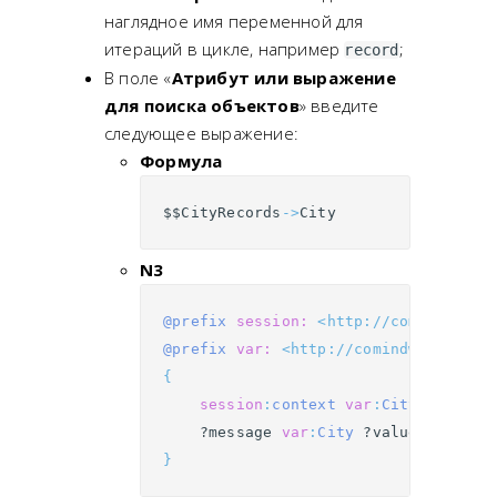
наглядное имя переменной для
итераций в цикле, например
;
record
В поле «
Атрибут или выражение
для поиска объектов
» введите
следующее выражение:
Формула
$$
CityRecords
->
City
N3
@prefix
session:
<http://comindware.
@prefix
var:
<http://comindware.com/
{
session
:
context
var
:
CityRecords
?message
var
:
City
?value
.
}