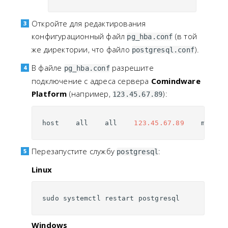
Откройте для редактирования
конфигурационный файл
(в той
pg_hba.conf
же директории, что файло
).
postgresql.conf
В файле
разрешите
pg_hba.conf
подключение с адреса сервера
Comindware
Platform
(например,
):
123.45.67.89
host
all
all
123.45.67.89
md5
Перезапустите службу
:
postgresql
Linux
sudo
systemctl
restart
postgresql
Windows