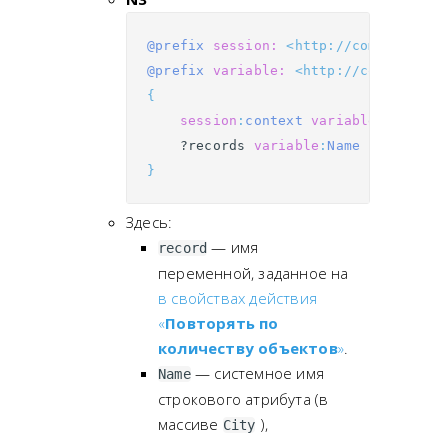
@prefix
session:
<http://comindware.
@prefix
variable:
<http://comindware
{
session
:
context
variable
:
record
?records
variable
:
Name
?value
.
}
Здесь:
— имя
record
переменной, заданное на
в свойствах действия
«
Повторять по
количеству объектов
»
.
— системное имя
Name
строкового атрибута (в
массиве
),
City