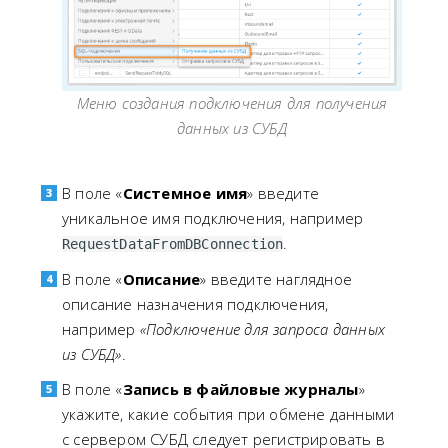
Меню создания подключения для получения
данных из СУБД
В поле «
Системное имя
» введите
уникальное имя подключения, например
.
RequestDataFromDBConnection
В поле «
Описание
» введите наглядное
описание назначения подключения,
например
«Подключение для запроса данных
из СУБД»
.
В поле «
Запись в файловые журналы
»
укажите, какие события при обмене данными
с сервером СУБД следует регистрировать в