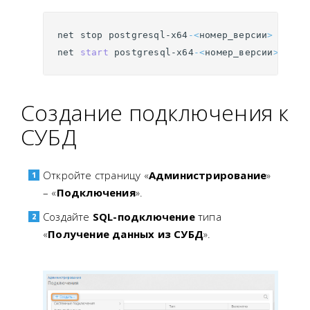
net
stop
postgresql-x64
-<
номер_версии
>
net
start 
postgresql-x64
-<
номер_версии
>
Создание подключения к
СУБД
Откройте страницу «
Администрирование
»
– «
Подключения
».
Создайте
SQL-подключение
типа
«
Получение данных из СУБД
».