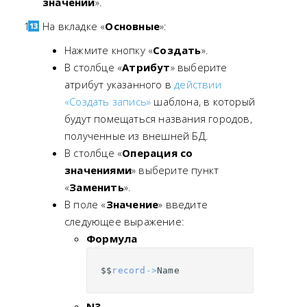
значений
».
На вкладке «
Основные
»:
Нажмите кнопку «
Создать
».
В столбце «
Атрибут
» выберите
атрибут указанного в
действии
«Создать запись»
шаблона, в который
будут помещаться названия городов,
полученные из внешней БД.
В столбце «
Операция со
значениями
» выберите пункт
«
Заменить
».
В поле «
Значение
» введите
следующее выражение:
Формула
$$
record
->
Name
N3