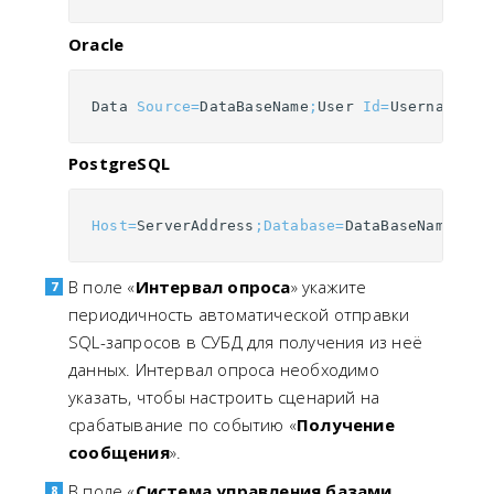
Oracle
Data
Source
=
DataBaseName
;
User
Id
=
Username
;
Pa
PostgreSQL
Host
=
ServerAddress
;
Database
=
DataBaseName
;
Use
В поле «
Интервал опроса
» укажите
периодичность автоматической отправки
SQL-запросов в СУБД для получения из неё
данных. Интервал опроса необходимо
указать, чтобы настроить сценарий на
срабатывание по событию «
Получение
сообщения
».
В поле «
Система управления базами