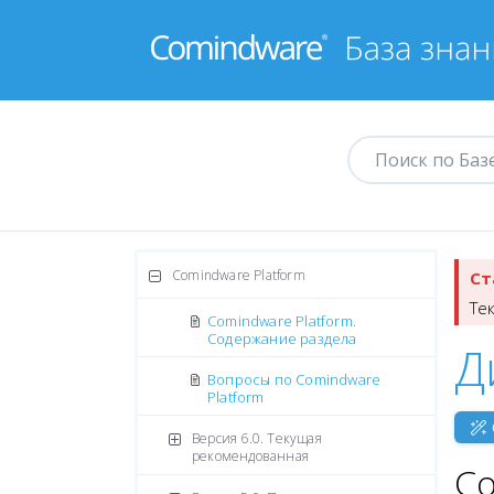
Comindware Platform
Ст
Те
Comindware Platform.
Содержание раздела
Д
Вопросы по Comindware
Platform
Версия 6.0. Текущая
рекомендованная
С