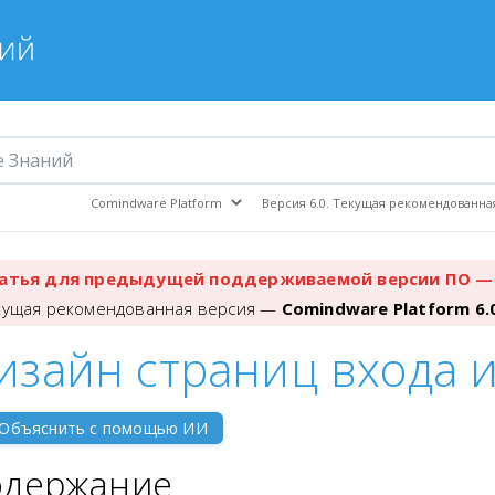
атья для предыдущей поддерживаемой версии ПО — 
кущая рекомендованная версия —
Comindware Platform 6.
изайн страниц входа 
Объяснить с помощью ИИ
одержание