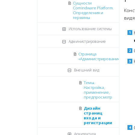
Сущности
Comindware Platform.
Конс
Определения и
термины
видя
Использование системы
Администрирование
Страница
«Администрирование»
Внешний вид
Темы.
Настройка,
применение,
предпросмотр
Дизайн
страниц
входа и
регистрации
Архитектура