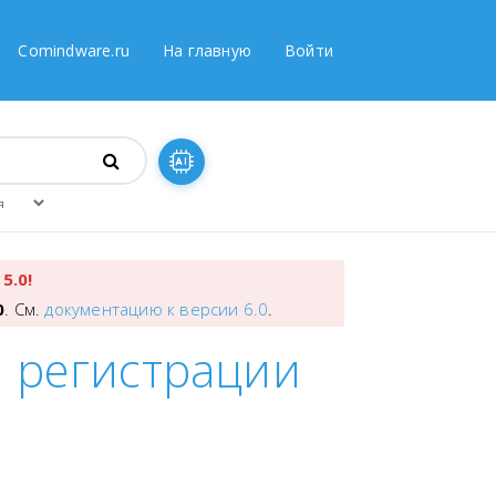
Comindware.ru
На главную
Войти
5.0!
0
. См.
документацию к версии 6.0
.
и регистрации