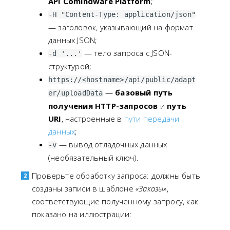
API
Comindware Platform
;
                "Zakaz": {
-H "Content-Type: application/json"
                    "Client": "Сидоров",
— заголовок, указывающий на формат
                    "Nomer": 61,
данных JSON;
                    "Tovar": "Груша"
— тело запроса с JSON-
-d '...'
                }
структурой;
            }
https://<hostname>/api/public/adapt
        ]
—
базовый путь
    }'
\
er/uploadData
получения HTTP-запросов
и
путь
https://<hostname>/api/public/adapter/up
URI
, настроенные в
пути передачи
-
v
данных
;
— вывод отладочных данных
-v
(необязательный ключ).
Проверьте обработку запроса: должны быть
созданы записи в шаблоне
«Заказы»
,
соответствующие полученному запросу, как
показано на иллюстрации: