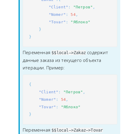
"Client"
:
"Петров"
,
"Nomer"
:
54
,
"Tovar"
:
"Яблоко"
}
}
Переменная
содержит
$$local—>Zakaz
данные заказа из текущего объекта
итерации. Пример:
{
"Client"
:
"Петров"
,
"Nomer"
:
54
,
"Tovar"
:
"Яблоко"
}
Переменная
$$local—>Zakaz—>Tovar