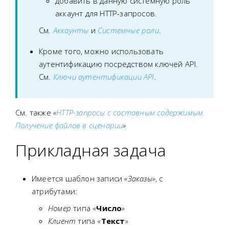
добавить в данную системную роль
аккаунт для HTTP-запросов.
См.
Аккаунты
и
Системные роли
.
Кроме того, можно использовать
аутентификацию посредством ключей API.
См.
Ключи аутентификации API
.
См. также
«
HTTP-запросы с составным содержимым.
Получение файлов в сценарии
»
Прикладная задача
Имеется шаблон записи
«Заказы»
, с
атрибутами:
Номер
типа «
Число
»
Клиент
типа «
Текст
»