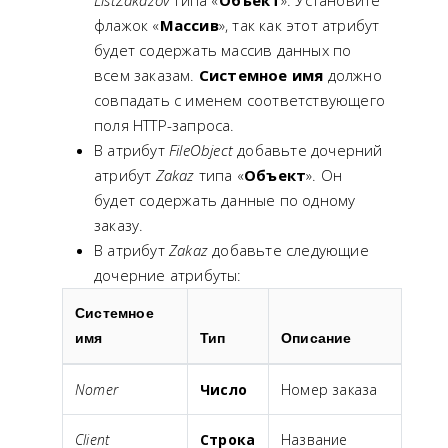
флажок «
Массив
», так как этот атрибут
будет содержать массив данных по
всем заказам.
Системное имя
должно
совпадать с именем соответствующего
поля HTTP-запроса.
В атрибут
FileObject
добавьте дочерний
атрибут
Zakaz
типа «
Объект
». Он
будет содержать данные по одному
заказу.
В атрибут
Zakaz
добавьте следующие
дочерние атрибуты:
Системное
имя
Тип
Описание
Nomer
Число
Номер заказа
Client
Строка
Название