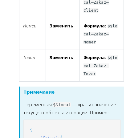
cal—Zakaz—
Client
Номер
Заменить
Формула:
$$lo
cal—Zakaz—
Nomer
Товар
Заменить
Формула:
$$lo
cal—Zakaz—
Tovar
Примечание
Переменная
— хранит значение
$$local
текущего объекта итерации. Пример:
{
"Zakaz"
:{