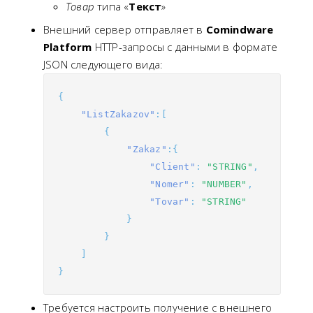
Товар
типа «
Текст
»
Внешний сервер отправляет в
Comindware
Platform
HTTP-запросы с данными в формате
JSON следующего вида:
{
"ListZakazov"
:[
{
"Zakaz"
:{
"Client"
:
"STRING"
,
"Nomer"
:
"NUMBER"
,
"Tovar"
:
"STRING"
}
}
]
}
Требуется настроить получение c внешнего