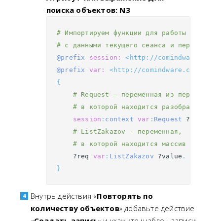
поиска объектов: N3
# Импортируем функции для работы
# с данными текущего сеанса и переменным
@prefix
session:
<http://comindware.com/
@prefix
var:
<http://comindware.com/onto
{
# Request — переменная из первого бл
# в которой находится разобранный JS
session
:
context
var
:
Request
?req
.
# ListZakazov - переменная, 
# в которой находится массив объекто
?req
var
:
ListZakazov
?value
.
}
Внутрь действия «
Повторять по
количеству объектов
» добавьте действие
«
Создать запись
» и укажите шаблон записи