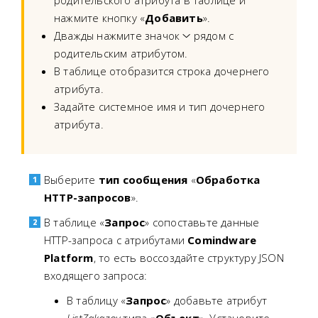
нажмите кнопку «
Добавить
».
Дважды нажмите значок
рядом с
родительским атрибутом.
В таблице отобразится строка дочернего
атрибута.
Задайте системное имя и тип дочернего
атрибута.
Выберите
тип сообщения
«
Обработка
HTTP-запросов
».
В таблице «
Запрос
» сопоставьте данные
HTTP-запроса с атрибутами
Comindware
Platform
, то есть воссоздайте структуру JSON
входящего запроса:
В таблицу «
Запрос
» добавьте атрибут
ListZakazov
типа «
Объект
». Установите