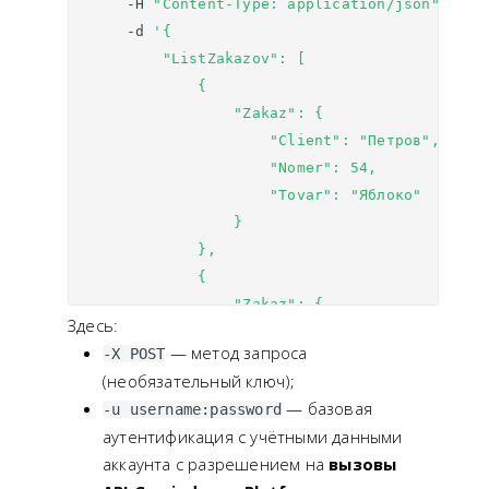
-H
"Content-Type: application/json"
\
-d
'{
        "ListZakazov": [
            {
                "Zakaz": {
                    "Client": "Петров",
                    "Nomer": 54,
                    "Tovar": "Яблоко"
                }
            },
            {
                "Zakaz": {
Здесь:
                    "Client": "Иванов",
— метод запроса
-X POST
                    "Nomer": 60,
(необязательный ключ);
                    "Tovar": "Банан"
— базовая
-u username:password
                }
аутентификация c учётными данными
            },
аккаунта с разрешением на
вызовы
            {