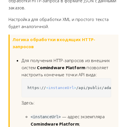
обработки HTTP-запроса в формате JSON с данными
заказов.
Настройка для обработки XML и простого текста
будет аналогичной.
Логика обработки входящих HTTP-
запросов
Для получения HTTP-запросов из внешних
систем
Comindware Platform
позволяет
настроить конечные точки API вида:
https://
<
instanceUrl
>
/api/public/adapter/
<
Здесь:
— адрес экземпляра
<instanceUrl>
Comindware Platform
;