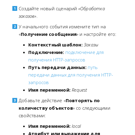
Создайте новый сценарий
«Обработка
заказов»
.
У начального события измените тип на
«
Получение сообщения
» и настройте его:
Контекстный шаблон:
Заказы
Подключение:
подключение для
получения HTTP-запросов
Путь передачи данных:
путь
передачи данных для получения HTTP-
запросов
Имя переменной:
Request
Добавьте действие «
Повторять по
количеству объектов
» со следующими
свойствами:
Имя переменной:
local
Атрибут или выражение для