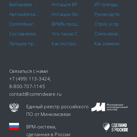
Выбираем площадки для закупок
Нотация BPMN 2.0: ключевые элементы и описание
ИТ-тренды 2019: за чем стоит следить
Автоматизация маркетинга
Нотации бизнес-процессов IDEF0. EPC. BPMN.
Руководство для новичков: Как стать менеджером проектов
Comindware и САПРАН начинают совместное внедрение российских CX-решений
BPMN-процессы: основы моделирования и примеры бизнес-процессов
Спрос и предложение на рынке SRM. Взгляд экспертов на Comindware Управление закупками
Составляем план-график закупок по правилам
Что такое CapEx и OpEx?
Comindware на CROC VENDORS’ DAY
Лучшие программы для контроля сотрудников в 2022 году
Как построить схему бизнес-процесса
Как изменился бизнес в 2022 году: в России вышел отчет PEX Network
Связаться с нами
+7 (499) 113-3424
,
8-800-707-1145
contact@comindware.ru
Единый реестр российского
ПО
от Минкомсвязи
BPM-система
,
сделанная в России