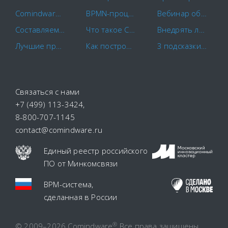
Comindware и САПРАН начинают совместное внедрение российских CX-решений
BPMN-процессы: основы моделирования и примеры бизнес-процессов
Вебинар об интеграции СФЕРЫ Курьер в бизнес-процессы компании
Составляем план-график закупок по правилам
Что такое CapEx и OpEx?
Внедрять ли ERP-систему в вашей компании?
Лучшие программы для контроля сотрудников в 2022 году
Как построить схему бизнес-процесса
3 подсказки, как избежать проблем при цифровизации рекламного агентства
Связаться с нами
+7 (499) 113-3424
,
8-800-707-1145
contact@comindware.ru
Единый реестр российского
ПО
от Минкомсвязи
BPM-система
,
сделанная в России
®
© 2009–2026 Comindware
Все права защищены.