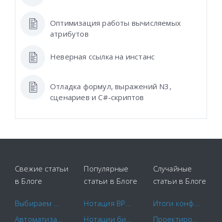
Оптимизация работы вычисляемых
атрибутов
Неверная ссылка на инстанс
Отладка формул, выражений N3,
сценариев и C#-скриптов
Свежие статьи
Популярные
Случайные
в Блоге
статьи в Блоге
статьи в Блоге
Выбираем площадки для закупок
Нотация BPMN 2.0: ключевые элементы и описание
Итоги конференции «Business Automation Day 2018» (BADay 2018)
Автоматизация маркетинга
Нотации бизнес-процессов IDEF0. EPC. BPMN.
Проектирование, строительство и эксплуатация аэропортов 2022