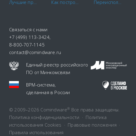
Лучшие программы для контроля сотрудников в 2022 году
Как построить схему бизнес-процесса
Переиспользование BIM-модели в эксплуатации недвижимости
Связаться с нами
+7 (499) 113-3424
,
8-800-707-1145
contact@comindware.ru
Единый реестр российского
ПО
от Минкомсвязи
BPM-система
,
сделанная в России
®
© 2009–2026 Comindware
Все права защищены.
Политика конфиденциальности
·
Политика
использования Cookies
·
Правовые положения
·
Правила использования