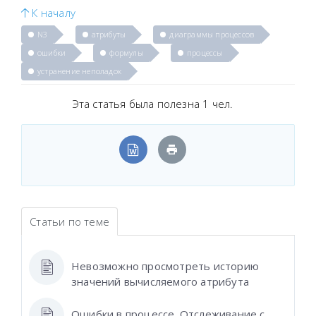
К началу
N3
атрибуты
диаграммы процессов
ошибки
формулы
процессы
устранение неполадок
Эта статья была полезна 1 чел.
Статьи по теме
Невозможно просмотреть историю
значений вычисляемого атрибута
Ошибки в процессе. Отслеживание с