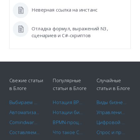
Неверная ссылка на инстанс
Отладка формул, выражений N3,
сценариев и C#-скриптов
Свежие статьи
Популярные
Случайные
в Блоге
статьи в Блоге
статьи в Блоге
Выбираем площадки для закупок
Нотация BPMN 2.0: ключевые элементы и описание
Виды бизнес-процессов: как распределить ресурсы для роста компании
Автоматизация маркетинга
Нотации бизнес-процессов IDEF0. EPC. BPMN.
Управление отделом продаж
Comindware и САПРАН начинают совместное внедрение российских CX-решений
BPMN-процессы: основы моделирования и примеры бизнес-процессов
Цифровой бизнес: определение и специфика ИТ-стратегии
Составляем план-график закупок по правилам
Что такое CapEx и OpEx?
Спрос и предложение на рынке SRM. Взгляд экспертов на Comindware Управление закупками