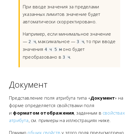
При вводе значения за пределами
указанных лимитов значение будет
автоматически скорректировано.
Например, если минимальное значение
—
, максимальное —
, то при вводе
2 ч
3 ч
значения
оно будет
4 ч 5 м
преобразовано в
.
3 ч
Документ
Представление поля атрибута типа «
Документ
» на
форме определяется свойствами поля
и
форматом отображения
, заданным в
свойствах
атрибута
, см. примеры на иллюстрациях ниже.
Помимо
общих свойств
у этого поля предусмотрено